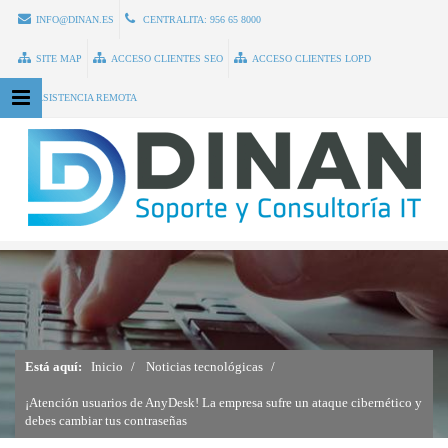
INFO@DINAN.ES
CENTRALITA:
956 65 8000
SITE MAP
ACCESO CLIENTES SEO
ACCESO CLIENTES LOPD
ASISTENCIA REMOTA
Está aquí:
Inicio
Noticias tecnológicas
¡Atención usuarios de AnyDesk! La empresa sufre un ataque cibernético y
debes cambiar tus contraseñas