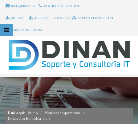
INFO@DINAN.ES
CENTRALITA:
956 65 8000
SITE MAP
ACCESO CLIENTES SEO
ACCESO CLIENTES LOPD
ASISTENCIA REMOTA
Está aquí:
Inicio
Noticias corporativas
Dinan con Eurafrica Trail