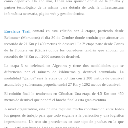
como deportivo. Un año más, Dinan será sponsor oficial de la prueba y
partner tecnológico de la misma para dotarla de toda la infraestructura
informática necesaria, página web y gestión técnica.
contará en esta edición con 4 etapas, partiendo desde
Eurafrica Trail
Beltouner (Marruecos) el día 30 de Octubre donde tendrán que afrontar un
recorrido de 21 Km y 1400 metros de desnivel. La 2ª etapa parte desde Cortes
de la Frontera en (Cádiz) donde los corredores tendrán que afrontar un
recorrido de 43 Km con 2000 metros de desnivel.
La etapa 3 se celebrará en Algeciras y tiene dos modalidades que se
diferencian por el número de kilómetros y desnivel acumulado. La
modalidad "grande" será la etapa de 50 Km con 2.300 metros de desnivel
acumulado y su hermana pequeña tendrá 27 Km y 1202 metros de desnivel.
El colofón final lo tendremos en Gibraltar. Una etapa de 4.5 Km con 450
metros de desnivel que pondrá el broche final a esta gran aventura.
A nivel organizativo, esta prueba requiere mucha coordinación entre todos
los grupos de trabajo para que todo engrane a la perfección y una logística
impresionante. Un reto sin precedentes en este tipo de pruebas en la que
está involucrado desde su primera edición.