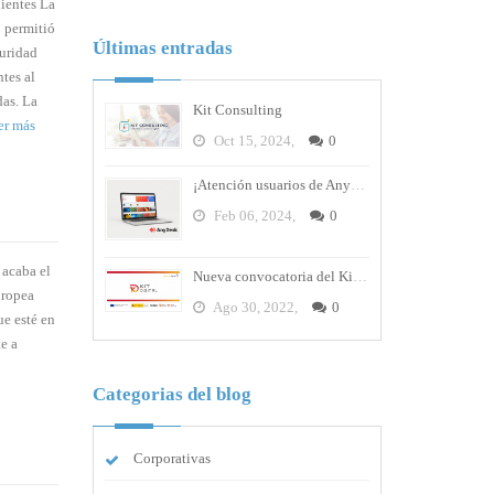
lientes La
o permitió
Últimas entradas
guridad
ntes al
das. La
Kit Consulting
er más
Oct 15, 2024,
0
¡Atención usuarios de AnyDesk! La empresa sufre un ataque cibernético y debes cambiar tus contraseñas
Feb 06, 2024,
0
 acaba el
Nueva convocatoria del Kit Digital
uropea
Ago 30, 2022,
0
ue esté en
te a
Categorias del blog
Corporativas