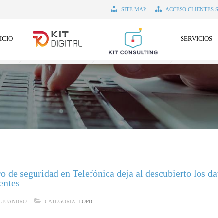
SITE MAP
ACCESO CLIENTES 
ICIO
SERVICIOS
o de seguridad en Telefónica deja al descubierto los da
ientes
LEJANDRO
CATEGORIA:
LOPD