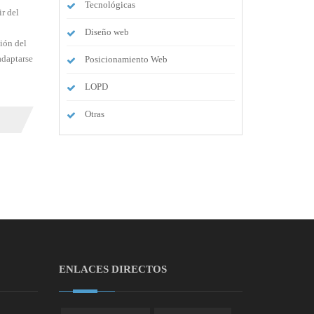
Tecnológicas
r del
Diseño web
sión del
adaptarse
Posicionamiento Web
LOPD
Otras
ENLACES DIRECTOS