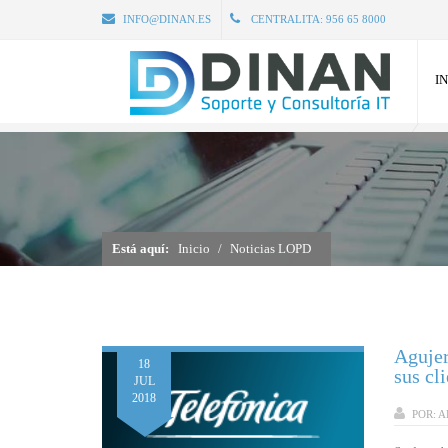
INFO@DINAN.ES
CENTRALITA:
956 65 8000
IN
Está aquí:
Inicio
Noticias LOPD
Agujer
18
sus cl
JUL
2018
POR:
A