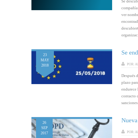
Se descub
compañía 
ver nombr
encontrad
descubier
organizac
Se end
23
MAY
POR:
A
2018
Después d
plazo par
endurece 
contacto c
sanciones 
Nueva 
26
SEP
POR:
A
2017