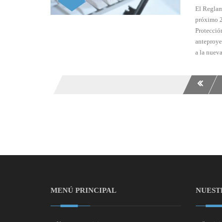
El Reglam
próximo 2
Protección
anteproye
a la nuev
MENÚ PRINCIPAL
NUEST