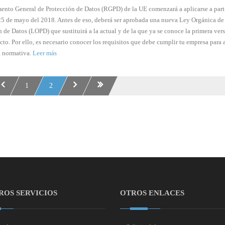
ento General de Protección de Datos (RGPD) de la UE comenzará a aplicarse a parti
5 de mayo del 2018. Antes de eso, deberá ser aprobada una nueva Ley Orgánica de
 de Datos (LOPD) que sustituirá a la actual y de la que ya se conoce la primera ver
cto. Por ello, es necesario conocer los requisitos que debe cumplir tu empresa para 
a normativa.
Leer más
1
2
ROS SERVICIOS
OTROS ENLACES