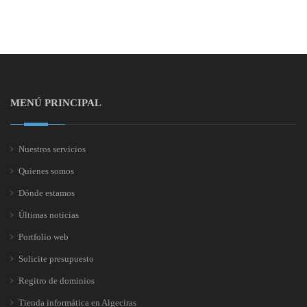
MENÚ PRINCIPAL
Nuestros servicios
Quienes somos
Dónde estamos
Últimas noticias
Portfolio web
Solicite presupuesto
Regitro de dominios
Tienda informática en Algeciras