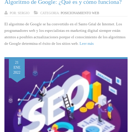
Algoritmo de Google: ¿Qué es y cómo funciona?
POR:
SERGIO
CATEGORIA:
POSICIONAMIENTO WEB
El algoritmo de Google se ha convertido en el Santo Grial de Internet. Los
programadores web y los especialistas en marketing digital siempre están
atentos a posibles actualizaciones porque el conocimiento de los algoritmos
de Google determina el éxito de los sitios web.
Leer más
21
ENE
2022