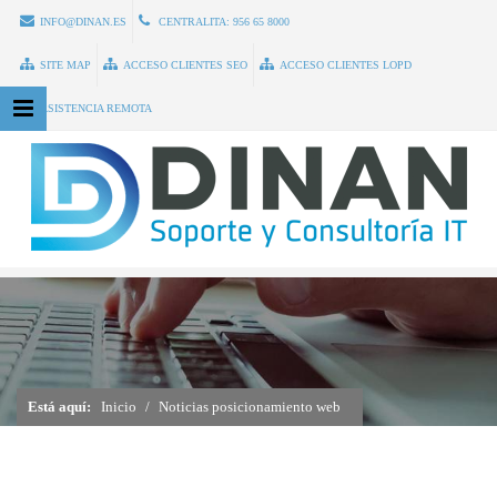
INFO@DINAN.ES
CENTRALITA:
956 65 8000
SITE MAP
ACCESO CLIENTES SEO
ACCESO CLIENTES LOPD
ASISTENCIA REMOTA
Está aquí:
Inicio
Noticias posicionamiento web