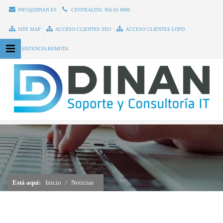
INFO@DINAN.ES
CENTRALITA:
956 65 8000
SITE MAP
ACCESO CLIENTES SEO
ACCESO CLIENTES LOPD
ASISTENCIA REMOTA
Está aquí:
Inicio
Noticias