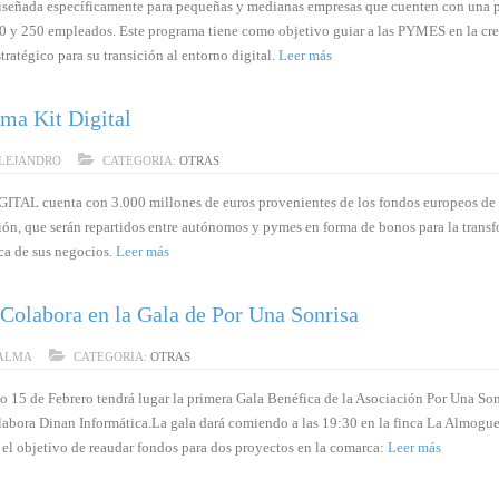
iseñada específicamente para pequeñas y medianas empresas que cuenten con una p
10 y 250 empleados. Este programa tiene como objetivo guiar a las PYMES en la cr
tratégico para su transición al entorno digital.
Leer más
ma Kit Digital
LEJANDRO
CATEGORIA:
OTRAS
GITAL cuenta con 3.000 millones de euros provenientes de los fondos europeos de
ión, que serán repartidos entre autónomos y pymes en forma de bonos para la trans
ca de sus negocios.
Leer más
Colabora en la Gala de Por Una Sonrisa
ALMA
CATEGORIA:
OTRAS
o 15 de Febrero tendrá lugar la primera Gala Benéfica de la Asociación Por Una Son
olabora Dinan Informática.La gala dará comiendo a las 19:30 en la finca La Almogue
e el objetivo de reaudar fondos para dos proyectos en la comarca:
Leer más