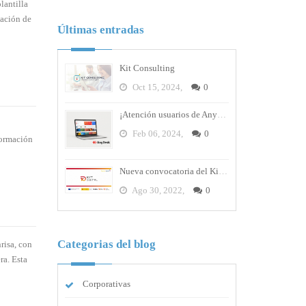
lantilla
eación de
Últimas entradas
Kit Consulting
Oct 15, 2024,
0
¡Atención usuarios de AnyDesk! La empresa sufre un ataque cibernético y debes cambiar tus contraseñas
Feb 06, 2024,
0
formación
Nueva convocatoria del Kit Digital
Ago 30, 2022,
0
Categorias del blog
risa, con
ra. Esta
Corporativas