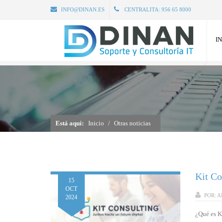
INFO@DINAN.ES
CENTRALITA:
956 65 8000
IN
Está aquí:
Inicio
Otras noticias
Kit Co
15
OCT
POR:
A
2024
¿Qué es K