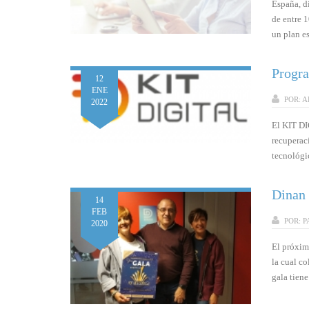
España, d
de entre 
un plan es
Progra
12
ENE
POR:
A
2022
El KIT DI
recuperac
tecnológi
Dinan 
14
FEB
POR:
P
2020
El próxim
la cual c
gala tien