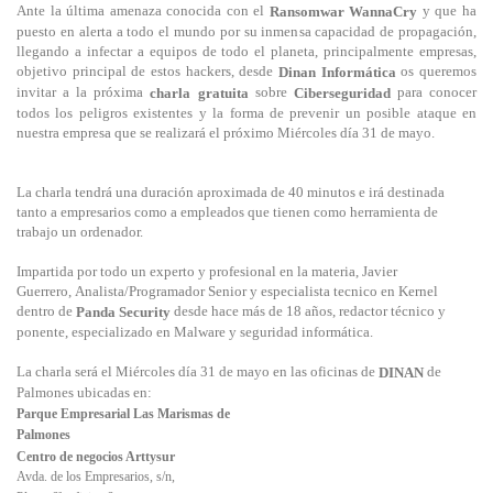
Ante la última amenaza conocida con el
y que ha
Ransomwar WannaCry
puesto en alerta a todo el mundo por su inmensa capacidad de propagación,
llegando a infectar a equipos de todo el planeta, principalmente empresas,
objetivo principal de estos hackers, desde
os queremos
Dinan Informática
invitar a la próxima
sobre
para conocer
charla gratuita
Ciberseguridad
todos los peligros existentes y la forma de prevenir un posible ataque en
nuestra empresa que se realizará el próximo Miércoles día 31 de mayo.
La charla tendrá una duración aproximada de 40 minutos e irá destinada
tanto a empresarios como a empleados que tienen como herramienta de
trabajo un ordenador.
Impartida por todo un experto y profesional en la materia, Javier
Guerrero, Analista/Programador Senior y especialista tecnico en Kernel
dentro de
desde hace más de 18 años, redactor técnico y
Panda Security
ponente, especializado en Malware y seguridad informática.
La charla será el Miércoles día 31 de mayo en las oficinas de
de
DINAN
Palmones ubicadas en:
Parque Empresarial Las Marismas de
Palmones
Centro de negocios Arttysur
Avda. de los Empresarios, s/n,