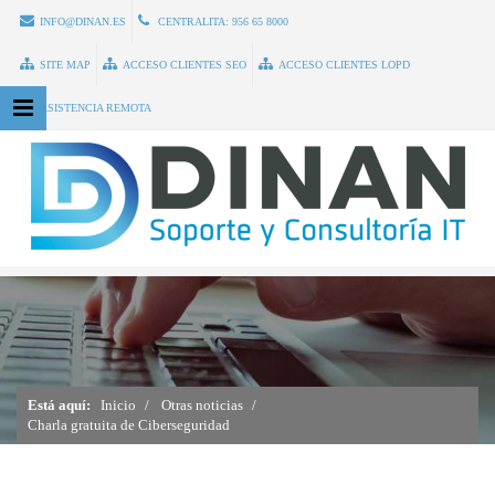
INFO@DINAN.ES
CENTRALITA:
956 65 8000
SITE MAP
ACCESO CLIENTES SEO
ACCESO CLIENTES LOPD
ASISTENCIA REMOTA
Está aquí:
Inicio
Otras noticias
Charla gratuita de Ciberseguridad