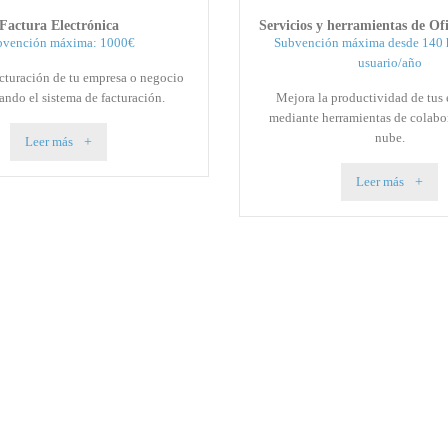
Factura Electrónica
Servicios y herramientas de Ofi
bvención máxima: 1000€
Subvención máxima desde 140 
usuario/año
acturación de tu empresa o negocio
zando el sistema de facturación.
Mejora la productividad de tus
mediante herramientas de colabo
nube.
Leer más
Leer más