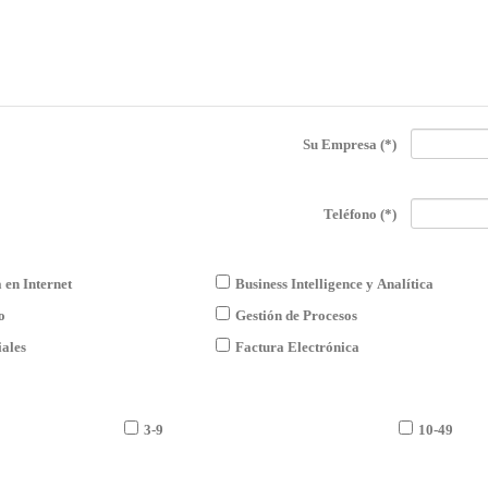
Su Empresa
(*)
Teléfono
(*)
 en Internet
Business Intelligence y Analítica
o
Gestión de Procesos
iales
Factura Electrónica
3-9
10-49