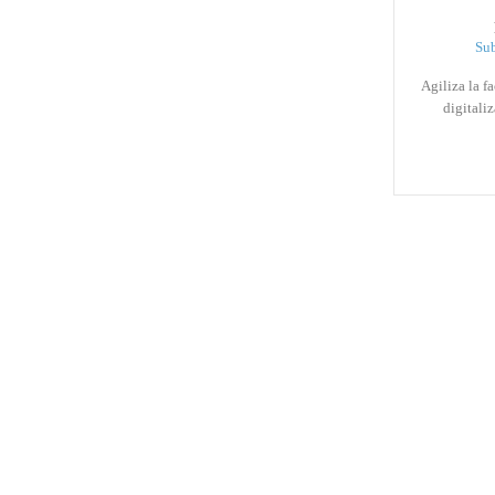
Su
Agiliza la f
digitali